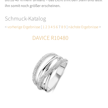
ihn somit noch größer erscheinen.
Schmuck-Katalog
<
vorherige Ergebnisse
[
1
2
3
4
5
6
7
8
9
]
nächste Ergebnisse
>
DAVICE R10480