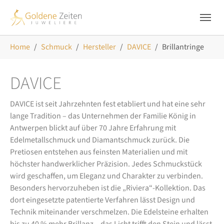
Skip to main navigation
Zum Hauptinhalt springen
Skip to page footer
Sie sind hier:
Home
Schmuck
Hersteller
DAVICE
Brillantringe
DAVICE
DAVICE ist seit Jahrzehnten fest etabliert und hat eine sehr
lange Tradition – das Unternehmen der Familie König in
Antwerpen blickt auf über 70 Jahre Erfahrung mit
Edelmetallschmuck und Diamantschmuck zurück. Die
Pretiosen entstehen aus feinsten Materialien und mit
höchster handwerklicher Präzision. Jedes Schmuckstück
wird geschaffen, um Eleganz und Charakter zu verbinden.
Besonders hervorzuheben ist die „Riviera“-Kollektion. Das
dort eingesetzte patentierte Verfahren lässt Design und
Technik miteinander verschmelzen. Die Edelsteine erhalten
bis zu 40 % mehr Brillanz – das Licht trifft den Stein und lässt