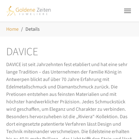
Skip to main navigation
Zum Hauptinhalt springen
Skip to page footer
Sie sind hier:
Home
Details
DAVICE
DAVICE ist seit Jahrzehnten fest etabliert und hat eine sehr
lange Tradition – das Unternehmen der Familie König in
Antwerpen blickt auf über 70 Jahre Erfahrung mit
Edelmetallschmuck und Diamantschmuck zurück. Die
Pretiosen entstehen aus feinsten Materialien und mit
höchster handwerklicher Präzision. Jedes Schmuckstück
wird geschaffen, um Eleganz und Charakter zu verbinden.
Besonders hervorzuheben ist die „Riviera“-Kollektion. Das
dort eingesetzte patentierte Verfahren lässt Design und
Technik miteinander verschmelzen. Die Edelsteine erhalten
bis zu 40 % mehr Brillanz – das Licht trifft den Stein und lässt