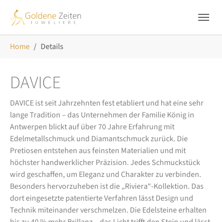
Skip to main navigation
Zum Hauptinhalt springen
Skip to page footer
Sie sind hier:
Home
Details
DAVICE
DAVICE ist seit Jahrzehnten fest etabliert und hat eine sehr
lange Tradition – das Unternehmen der Familie König in
Antwerpen blickt auf über 70 Jahre Erfahrung mit
Edelmetallschmuck und Diamantschmuck zurück. Die
Pretiosen entstehen aus feinsten Materialien und mit
höchster handwerklicher Präzision. Jedes Schmuckstück
wird geschaffen, um Eleganz und Charakter zu verbinden.
Besonders hervorzuheben ist die „Riviera“-Kollektion. Das
dort eingesetzte patentierte Verfahren lässt Design und
Technik miteinander verschmelzen. Die Edelsteine erhalten
bis zu 40 % mehr Brillanz – das Licht trifft den Stein und lässt