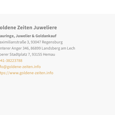
oldene Zeiten Juweliere
rauringe, Juwelier & Goldankauf
aximilianstraße 3, 93047 Regensburg
interer Anger 346, 86899 Landsberg am Lech
berer Stadtplatz 7, 93155 Hemau
941-38223788
nfo@goldene-zeiten.info
ttps://www.goldene-zeiten.info