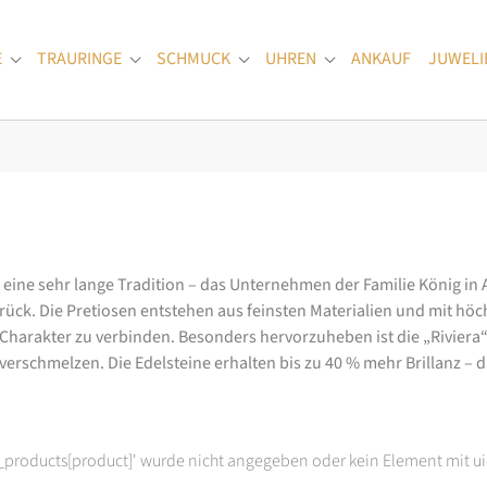
E
TRAURINGE
SCHMUCK
UHREN
ANKAUF
JUWELI
Submenu for "Verlobungsringe"
Submenu for "Trauringe"
Submenu for "Schmuck"
Submenu for "Uhren
at eine sehr lange Tradition – das Unternehmen der Familie König in
k. Die Pretiosen entstehen aus feinsten Materialien und mit höc
arakter zu verbinden. Besonders hervorzuheben ist die „Riviera“-K
rschmelzen. Die Edelsteine erhalten bis zu 40 % mehr Brillanz – das
t_products[product]' wurde nicht angegeben oder kein Element mit ui