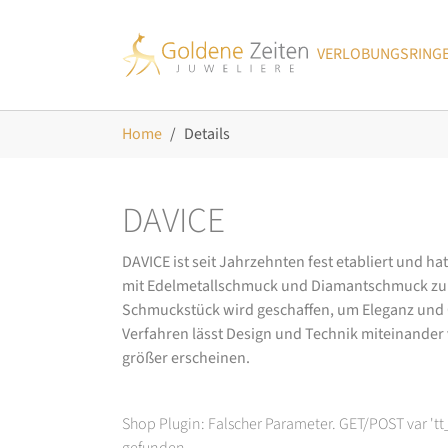
Skip to main navigation
Zum Hauptinhalt springen
Skip to page footer
VERLOBUNGSRING
Sie sind hier:
Home
Details
DAVICE
DAVICE ist seit Jahrzehnten fest etabliert und h
mit Edelmetallschmuck und Diamantschmuck zurüc
Schmuckstück wird geschaffen, um Eleganz und Ch
Verfahren lässt Design und Technik miteinander ve
größer erscheinen.
Shop Plugin: Falscher Parameter. GET/POST var 't
gefunden.