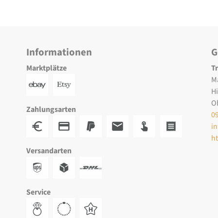
Informationen
G
Marktplätze
T
M
H
O
Zahlungsarten
0
i
h
Versandarten
Service