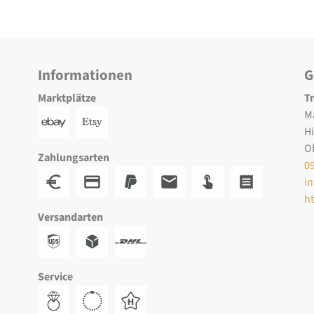
Informationen
G
Marktplätze
T
M
H
O
Zahlungsarten
0
i
h
Versandarten
Service