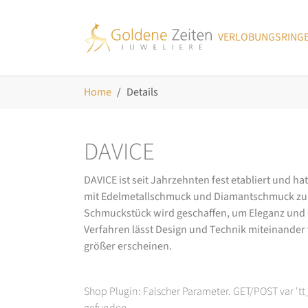
Skip to main navigation
Zum Hauptinhalt springen
Skip to page footer
VERLOBUNGSRING
Sie sind hier:
Home
Details
DAVICE
DAVICE ist seit Jahrzehnten fest etabliert und h
mit Edelmetallschmuck und Diamantschmuck zurüc
Schmuckstück wird geschaffen, um Eleganz und Ch
Verfahren lässt Design und Technik miteinander ve
größer erscheinen.
Shop Plugin: Falscher Parameter. GET/POST var 't
gefunden.