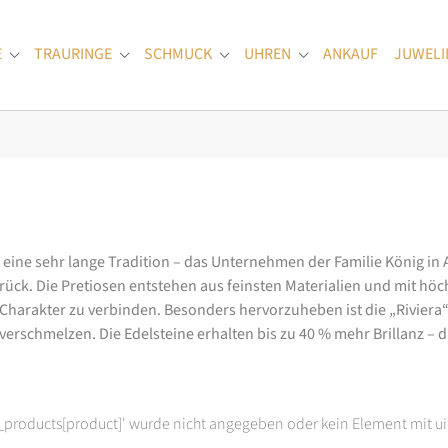
E
TRAURINGE
SCHMUCK
UHREN
ANKAUF
JUWELI
Submenu for "Verlobungsringe"
Submenu for "Trauringe"
Submenu for "Schmuck"
Submenu for "Uhren
at eine sehr lange Tradition – das Unternehmen der Familie König in
k. Die Pretiosen entstehen aus feinsten Materialien und mit höc
arakter zu verbinden. Besonders hervorzuheben ist die „Riviera“-K
rschmelzen. Die Edelsteine erhalten bis zu 40 % mehr Brillanz – das
t_products[product]' wurde nicht angegeben oder kein Element mit ui