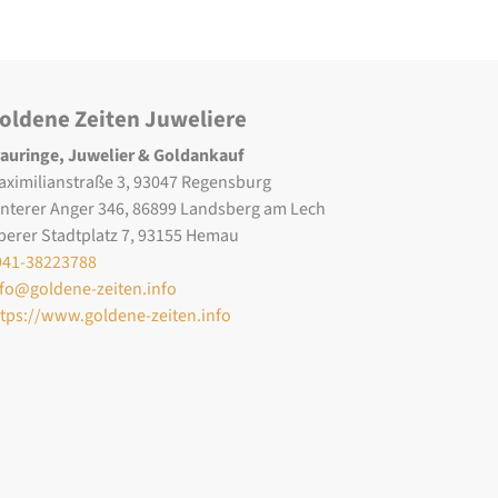
oldene Zeiten Juweliere
rauringe, Juwelier & Goldankauf
aximilianstraße 3, 93047 Regensburg
interer Anger 346, 86899 Landsberg am Lech
berer Stadtplatz 7, 93155 Hemau
941-38223788
nfo@goldene-zeiten.info
ttps://www.goldene-zeiten.info