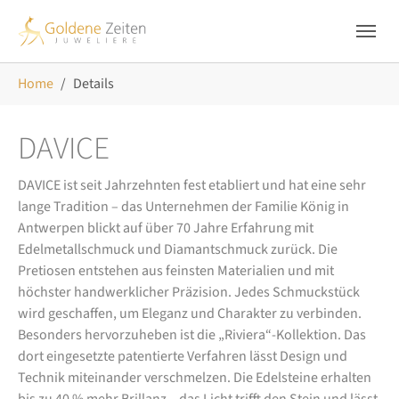
Skip to main navigation
Zum Hauptinhalt springen
Skip to page footer
Sie sind hier:
Home
Details
DAVICE
DAVICE ist seit Jahrzehnten fest etabliert und hat eine sehr
lange Tradition – das Unternehmen der Familie König in
Antwerpen blickt auf über 70 Jahre Erfahrung mit
Edelmetallschmuck und Diamantschmuck zurück. Die
Pretiosen entstehen aus feinsten Materialien und mit
höchster handwerklicher Präzision. Jedes Schmuckstück
wird geschaffen, um Eleganz und Charakter zu verbinden.
Besonders hervorzuheben ist die „Riviera“-Kollektion. Das
dort eingesetzte patentierte Verfahren lässt Design und
Technik miteinander verschmelzen. Die Edelsteine erhalten
bis zu 40 % mehr Brillanz – das Licht trifft den Stein und lässt