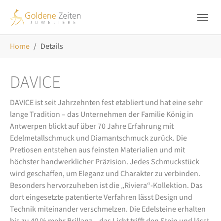
Skip to main navigation
Zum Hauptinhalt springen
Skip to page footer
Sie sind hier:
Home
Details
DAVICE
DAVICE ist seit Jahrzehnten fest etabliert und hat eine sehr
lange Tradition – das Unternehmen der Familie König in
Antwerpen blickt auf über 70 Jahre Erfahrung mit
Edelmetallschmuck und Diamantschmuck zurück. Die
Pretiosen entstehen aus feinsten Materialien und mit
höchster handwerklicher Präzision. Jedes Schmuckstück
wird geschaffen, um Eleganz und Charakter zu verbinden.
Besonders hervorzuheben ist die „Riviera“-Kollektion. Das
dort eingesetzte patentierte Verfahren lässt Design und
Technik miteinander verschmelzen. Die Edelsteine erhalten
bis zu 40 % mehr Brillanz – das Licht trifft den Stein und lässt