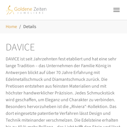
Skip to main navigation
Zum Hauptinhalt springen
Skip to page footer
Sie sind hier:
Home
Details
DAVICE
DAVICE ist seit Jahrzehnten fest etabliert und hat eine sehr
lange Tradition – das Unternehmen der Familie König in
Antwerpen blickt auf über 70 Jahre Erfahrung mit
Edelmetallschmuck und Diamantschmuck zurück. Die
Pretiosen entstehen aus feinsten Materialien und mit
höchster handwerklicher Präzision. Jedes Schmuckstück
wird geschaffen, um Eleganz und Charakter zu verbinden.
Besonders hervorzuheben ist die „Riviera“-Kollektion. Das
dort eingesetzte patentierte Verfahren lässt Design und
Technik miteinander verschmelzen. Die Edelsteine erhalten
bis zu 40 % mehr Brillanz – das Licht trifft den Stein und lässt