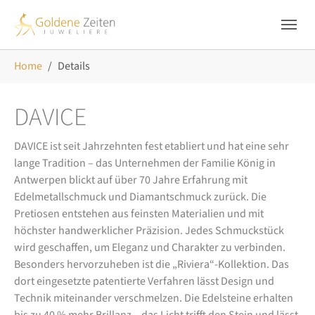
Skip to main navigation
Zum Hauptinhalt springen
Skip to page footer
Sie sind hier:
Home
Details
DAVICE
DAVICE ist seit Jahrzehnten fest etabliert und hat eine sehr
lange Tradition – das Unternehmen der Familie König in
Antwerpen blickt auf über 70 Jahre Erfahrung mit
Edelmetallschmuck und Diamantschmuck zurück. Die
Pretiosen entstehen aus feinsten Materialien und mit
höchster handwerklicher Präzision. Jedes Schmuckstück
wird geschaffen, um Eleganz und Charakter zu verbinden.
Besonders hervorzuheben ist die „Riviera“-Kollektion. Das
dort eingesetzte patentierte Verfahren lässt Design und
Technik miteinander verschmelzen. Die Edelsteine erhalten
bis zu 40 % mehr Brillanz – das Licht trifft den Stein und lässt