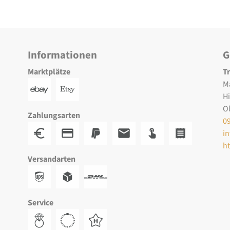
Informationen
G
Marktplätze
T
M
H
O
Zahlungsarten
0
i
h
Versandarten
Service