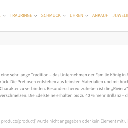
E
TRAURINGE
SCHMUCK
UHREN
ANKAUF
JUWELI
Submenu for "Verlobungsringe"
Submenu for "Trauringe"
Submenu for "Schmuck"
Submenu for "Uhren
at eine sehr lange Tradition – das Unternehmen der Familie König in
k. Die Pretiosen entstehen aus feinsten Materialien und mit höc
arakter zu verbinden. Besonders hervorzuheben ist die „Riviera“-K
rschmelzen. Die Edelsteine erhalten bis zu 40 % mehr Brillanz – das
t_products[product]' wurde nicht angegeben oder kein Element mit ui