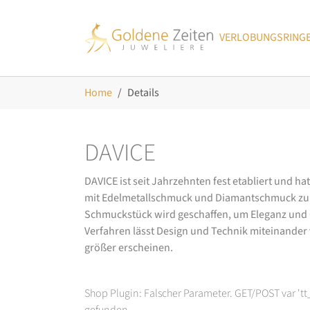
Skip to main navigation
Zum Hauptinhalt springen
Skip to page footer
VERLOBUNGSRING
Sie sind hier:
Home
Details
DAVICE
DAVICE ist seit Jahrzehnten fest etabliert und h
mit Edelmetallschmuck und Diamantschmuck zurüc
Schmuckstück wird geschaffen, um Eleganz und Ch
Verfahren lässt Design und Technik miteinander ve
größer erscheinen.
Shop Plugin: Falscher Parameter. GET/POST var 't
gefunden.