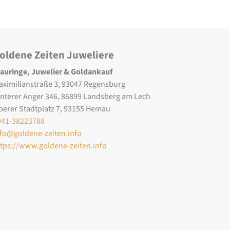
oldene Zeiten Juweliere
rauringe, Juwelier & Goldankauf
aximilianstraße 3, 93047 Regensburg
interer Anger 346, 86899 Landsberg am Lech
berer Stadtplatz 7, 93155 Hemau
941-38223788
nfo@goldene-zeiten.info
ttps://www.goldene-zeiten.info