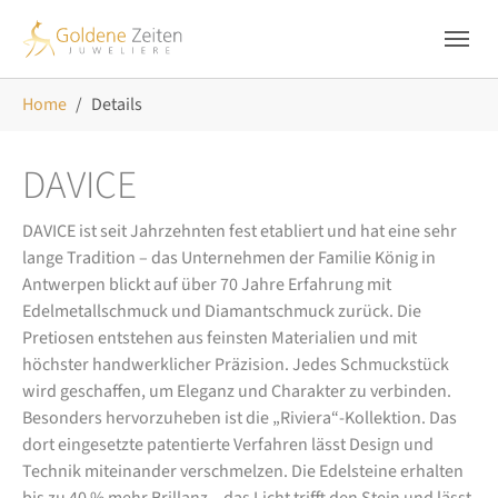
Skip to main navigation
Zum Hauptinhalt springen
Skip to page footer
Sie sind hier:
Home
Details
DAVICE
DAVICE ist seit Jahrzehnten fest etabliert und hat eine sehr
lange Tradition – das Unternehmen der Familie König in
Antwerpen blickt auf über 70 Jahre Erfahrung mit
Edelmetallschmuck und Diamantschmuck zurück. Die
Pretiosen entstehen aus feinsten Materialien und mit
höchster handwerklicher Präzision. Jedes Schmuckstück
wird geschaffen, um Eleganz und Charakter zu verbinden.
Besonders hervorzuheben ist die „Riviera“-Kollektion. Das
dort eingesetzte patentierte Verfahren lässt Design und
Technik miteinander verschmelzen. Die Edelsteine erhalten
bis zu 40 % mehr Brillanz – das Licht trifft den Stein und lässt