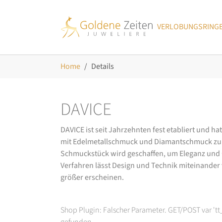
Skip to main navigation
Zum Hauptinhalt springen
Skip to page footer
VERLOBUNGSRING
Sie sind hier:
Home
Details
DAVICE
DAVICE ist seit Jahrzehnten fest etabliert und h
mit Edelmetallschmuck und Diamantschmuck zurüc
Schmuckstück wird geschaffen, um Eleganz und Ch
Verfahren lässt Design und Technik miteinander ve
größer erscheinen.
Shop Plugin: Falscher Parameter. GET/POST var 't
gefunden.