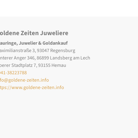
oldene Zeiten Juweliere
rauringe, Juwelier & Goldankauf
aximilianstraße 3, 93047 Regensburg
interer Anger 346, 86899 Landsberg am Lech
berer Stadtplatz 7, 93155 Hemau
941-38223788
nfo@goldene-zeiten.info
ttps://www.goldene-zeiten.info