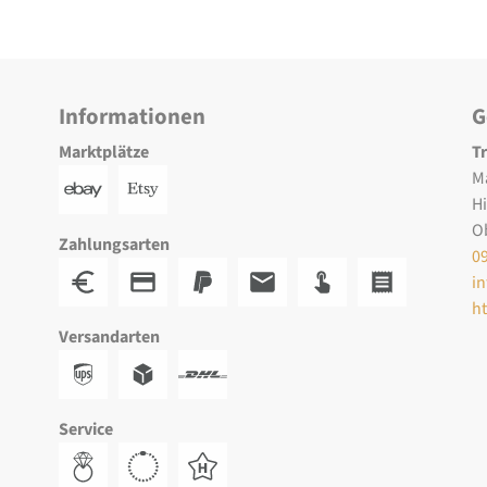
Informationen
G
Marktplätze
T
M
H
O
Zahlungsarten
0
i
h
Versandarten
Service