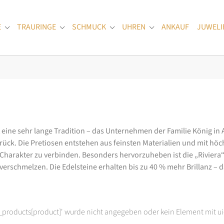
E
TRAURINGE
SCHMUCK
UHREN
ANKAUF
JUWELI
Submenu for "Verlobungsringe"
Submenu for "Trauringe"
Submenu for "Schmuck"
Submenu for "Uhren
at eine sehr lange Tradition – das Unternehmen der Familie König in
k. Die Pretiosen entstehen aus feinsten Materialien und mit höc
arakter zu verbinden. Besonders hervorzuheben ist die „Riviera“-K
rschmelzen. Die Edelsteine erhalten bis zu 40 % mehr Brillanz – das
t_products[product]' wurde nicht angegeben oder kein Element mit ui