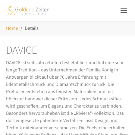
Skip to main navigation
Zum Hauptinhalt springen
Skip to page footer
Sie sind hier:
Home
Details
DAVICE
DAVICE ist seit Jahrzehnten fest etabliert und hat eine sehr
lange Tradition – das Unternehmen der Familie König in
Antwerpen blickt auf über 70 Jahre Erfahrung mit
Edelmetallschmuck und Diamantschmuck zurück. Die
Pretiosen entstehen aus feinsten Materialien und mit
höchster handwerklicher Präzision. Jedes Schmuckstück
wird geschaffen, um Eleganz und Charakter zu verbinden.
Besonders hervorzuheben ist die „Riviera“-Kollektion. Das
dort eingesetzte patentierte Verfahren lässt Design und
Technik miteinander verschmelzen. Die Edelsteine erhalten
bis zu 40 % mehr Brillanz – das Licht trifft den Stein und lässt