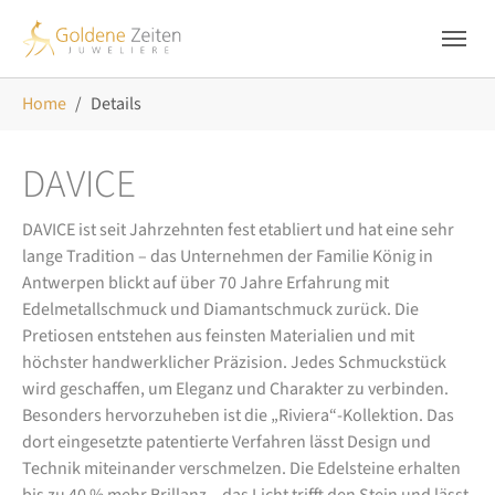
Skip to main navigation
Zum Hauptinhalt springen
Skip to page footer
Sie sind hier:
Home
Details
DAVICE
DAVICE ist seit Jahrzehnten fest etabliert und hat eine sehr
lange Tradition – das Unternehmen der Familie König in
Antwerpen blickt auf über 70 Jahre Erfahrung mit
Edelmetallschmuck und Diamantschmuck zurück. Die
Pretiosen entstehen aus feinsten Materialien und mit
höchster handwerklicher Präzision. Jedes Schmuckstück
wird geschaffen, um Eleganz und Charakter zu verbinden.
Besonders hervorzuheben ist die „Riviera“-Kollektion. Das
dort eingesetzte patentierte Verfahren lässt Design und
Technik miteinander verschmelzen. Die Edelsteine erhalten
bis zu 40 % mehr Brillanz – das Licht trifft den Stein und lässt