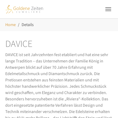
Skip to main navigation
Zum Hauptinhalt springen
Skip to page footer
Sie sind hier:
Home
Details
DAVICE
DAVICE ist seit Jahrzehnten fest etabliert und hat eine sehr
lange Tradition – das Unternehmen der Familie König in
Antwerpen blickt auf über 70 Jahre Erfahrung mit
Edelmetallschmuck und Diamantschmuck zurück. Die
Pretiosen entstehen aus feinsten Materialien und mit
höchster handwerklicher Präzision. Jedes Schmuckstück
wird geschaffen, um Eleganz und Charakter zu verbinden.
Besonders hervorzuheben ist die „Riviera“-Kollektion. Das
dort eingesetzte patentierte Verfahren lässt Design und
Technik miteinander verschmelzen. Die Edelsteine erhalten
bis zu 40 % mehr Brillanz – das Licht trifft den Stein und lässt