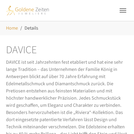
Skip to main navigation
Zum Hauptinhalt springen
Skip to page footer
Sie sind hier:
Home
Details
DAVICE
DAVICE ist seit Jahrzehnten fest etabliert und hat eine sehr
lange Tradition – das Unternehmen der Familie König in
Antwerpen blickt auf über 70 Jahre Erfahrung mit
Edelmetallschmuck und Diamantschmuck zurück. Die
Pretiosen entstehen aus feinsten Materialien und mit
höchster handwerklicher Präzision. Jedes Schmuckstück
wird geschaffen, um Eleganz und Charakter zu verbinden.
Besonders hervorzuheben ist die „Riviera“-Kollektion. Das
dort eingesetzte patentierte Verfahren lässt Design und
Technik miteinander verschmelzen. Die Edelsteine erhalten
bis zu 40 % mehr Brillanz – das Licht trifft den Stein und lässt