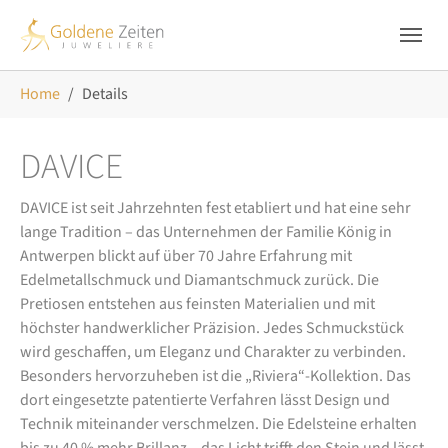
Skip to main navigation
Zum Hauptinhalt springen
Skip to page footer
Sie sind hier:
Home
Details
DAVICE
DAVICE ist seit Jahrzehnten fest etabliert und hat eine sehr
lange Tradition – das Unternehmen der Familie König in
Antwerpen blickt auf über 70 Jahre Erfahrung mit
Edelmetallschmuck und Diamantschmuck zurück. Die
Pretiosen entstehen aus feinsten Materialien und mit
höchster handwerklicher Präzision. Jedes Schmuckstück
wird geschaffen, um Eleganz und Charakter zu verbinden.
Besonders hervorzuheben ist die „Riviera“-Kollektion. Das
dort eingesetzte patentierte Verfahren lässt Design und
Technik miteinander verschmelzen. Die Edelsteine erhalten
bis zu 40 % mehr Brillanz – das Licht trifft den Stein und lässt