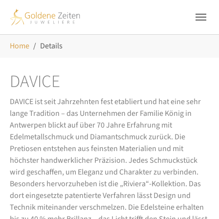
Skip to main navigation
Zum Hauptinhalt springen
Skip to page footer
Sie sind hier:
Home
Details
DAVICE
DAVICE ist seit Jahrzehnten fest etabliert und hat eine sehr
lange Tradition – das Unternehmen der Familie König in
Antwerpen blickt auf über 70 Jahre Erfahrung mit
Edelmetallschmuck und Diamantschmuck zurück. Die
Pretiosen entstehen aus feinsten Materialien und mit
höchster handwerklicher Präzision. Jedes Schmuckstück
wird geschaffen, um Eleganz und Charakter zu verbinden.
Besonders hervorzuheben ist die „Riviera“-Kollektion. Das
dort eingesetzte patentierte Verfahren lässt Design und
Technik miteinander verschmelzen. Die Edelsteine erhalten
bis zu 40 % mehr Brillanz – das Licht trifft den Stein und lässt