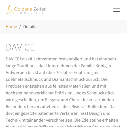
Skip to main navigation
Zum Hauptinhalt springen
Skip to page footer
Sie sind hier:
Home
Details
DAVICE
DAVICE ist seit Jahrzehnten fest etabliert und hat eine sehr
lange Tradition – das Unternehmen der Familie König in
Antwerpen blickt auf über 70 Jahre Erfahrung mit
Edelmetallschmuck und Diamantschmuck zurück. Die
Pretiosen entstehen aus feinsten Materialien und mit
höchster handwerklicher Präzision. Jedes Schmuckstück
wird geschaffen, um Eleganz und Charakter zu verbinden.
Besonders hervorzuheben ist die „Riviera“-Kollektion. Das
dort eingesetzte patentierte Verfahren lässt Design und
Technik miteinander verschmelzen. Die Edelsteine erhalten
bis zu 40 % mehr Brillanz – das Licht trifft den Stein und lässt