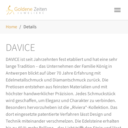
Skip to main navigation
Zum Hauptinhalt springen
Skip to page footer
Sie sind hier:
Home
Details
DAVICE
DAVICE ist seit Jahrzehnten fest etabliert und hat eine sehr
lange Tradition – das Unternehmen der Familie König in
Antwerpen blickt auf über 70 Jahre Erfahrung mit
Edelmetallschmuck und Diamantschmuck zurück. Die
Pretiosen entstehen aus feinsten Materialien und mit
höchster handwerklicher Präzision. Jedes Schmuckstück
wird geschaffen, um Eleganz und Charakter zu verbinden.
Besonders hervorzuheben ist die „Riviera“-Kollektion. Das
dort eingesetzte patentierte Verfahren lässt Design und
Technik miteinander verschmelzen. Die Edelsteine erhalten
bis zu 40 % mehr Brillanz – das Licht trifft den Stein und lässt