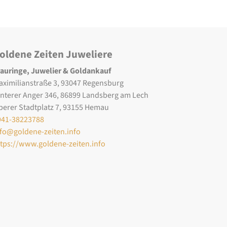
oldene Zeiten Juweliere
rauringe, Juwelier & Goldankauf
aximilianstraße 3, 93047 Regensburg
interer Anger 346, 86899 Landsberg am Lech
berer Stadtplatz 7, 93155 Hemau
941-38223788
nfo@goldene-zeiten.info
ttps://www.goldene-zeiten.info