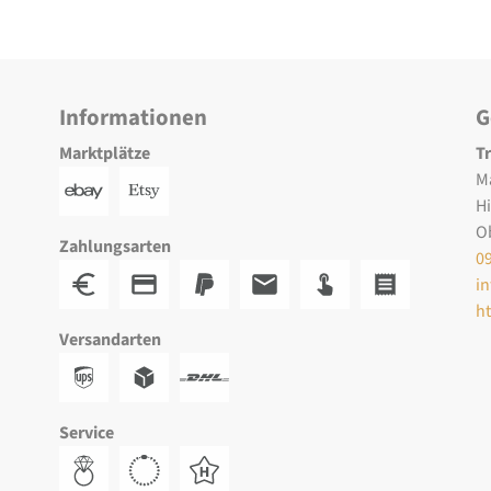
Informationen
G
Marktplätze
T
M
H
O
Zahlungsarten
0
i
h
Versandarten
Service