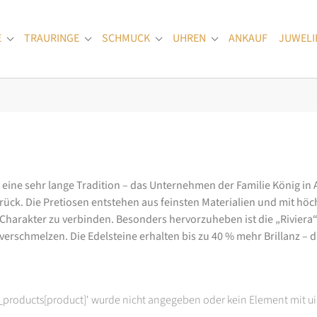
E
TRAURINGE
SCHMUCK
UHREN
ANKAUF
JUWELI
Submenu for "Verlobungsringe"
Submenu for "Trauringe"
Submenu for "Schmuck"
Submenu for "Uhren
at eine sehr lange Tradition – das Unternehmen der Familie König in
k. Die Pretiosen entstehen aus feinsten Materialien und mit höc
arakter zu verbinden. Besonders hervorzuheben ist die „Riviera“-K
rschmelzen. Die Edelsteine erhalten bis zu 40 % mehr Brillanz – das
t_products[product]' wurde nicht angegeben oder kein Element mit ui