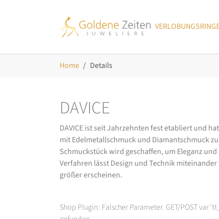
Skip to main navigation
Zum Hauptinhalt springen
Skip to page footer
VERLOBUNGSRING
Sie sind hier:
Home
Details
DAVICE
DAVICE ist seit Jahrzehnten fest etabliert und h
mit Edelmetallschmuck und Diamantschmuck zurüc
Schmuckstück wird geschaffen, um Eleganz und Ch
Verfahren lässt Design und Technik miteinander ve
größer erscheinen.
Shop Plugin: Falscher Parameter. GET/POST var 't
gefunden.