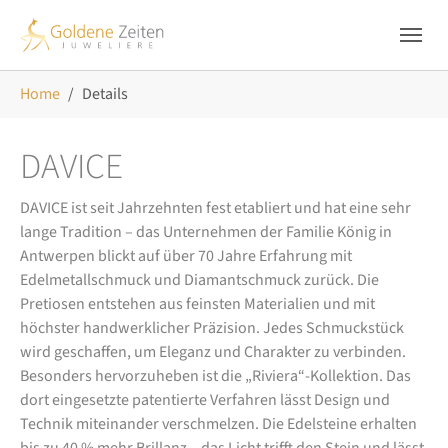
Skip to main navigation
Zum Hauptinhalt springen
Skip to page footer
Sie sind hier:
Home
Details
DAVICE
DAVICE ist seit Jahrzehnten fest etabliert und hat eine sehr
lange Tradition – das Unternehmen der Familie König in
Antwerpen blickt auf über 70 Jahre Erfahrung mit
Edelmetallschmuck und Diamantschmuck zurück. Die
Pretiosen entstehen aus feinsten Materialien und mit
höchster handwerklicher Präzision. Jedes Schmuckstück
wird geschaffen, um Eleganz und Charakter zu verbinden.
Besonders hervorzuheben ist die „Riviera“-Kollektion. Das
dort eingesetzte patentierte Verfahren lässt Design und
Technik miteinander verschmelzen. Die Edelsteine erhalten
bis zu 40 % mehr Brillanz – das Licht trifft den Stein und lässt