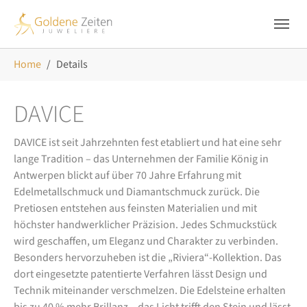
Skip to main navigation
Zum Hauptinhalt springen
Skip to page footer
Sie sind hier:
Home
Details
DAVICE
DAVICE ist seit Jahrzehnten fest etabliert und hat eine sehr
lange Tradition – das Unternehmen der Familie König in
Antwerpen blickt auf über 70 Jahre Erfahrung mit
Edelmetallschmuck und Diamantschmuck zurück. Die
Pretiosen entstehen aus feinsten Materialien und mit
höchster handwerklicher Präzision. Jedes Schmuckstück
wird geschaffen, um Eleganz und Charakter zu verbinden.
Besonders hervorzuheben ist die „Riviera“-Kollektion. Das
dort eingesetzte patentierte Verfahren lässt Design und
Technik miteinander verschmelzen. Die Edelsteine erhalten
bis zu 40 % mehr Brillanz – das Licht trifft den Stein und lässt