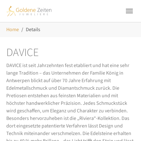
Skip to main navigation
Zum Hauptinhalt springen
Skip to page footer
Sie sind hier:
Home
Details
DAVICE
DAVICE ist seit Jahrzehnten fest etabliert und hat eine sehr
lange Tradition – das Unternehmen der Familie König in
Antwerpen blickt auf über 70 Jahre Erfahrung mit
Edelmetallschmuck und Diamantschmuck zurück. Die
Pretiosen entstehen aus feinsten Materialien und mit
höchster handwerklicher Präzision. Jedes Schmuckstück
wird geschaffen, um Eleganz und Charakter zu verbinden.
Besonders hervorzuheben ist die „Riviera“-Kollektion. Das
dort eingesetzte patentierte Verfahren lässt Design und
Technik miteinander verschmelzen. Die Edelsteine erhalten
bis zu 40 % mehr Brillanz – das Licht trifft den Stein und lässt