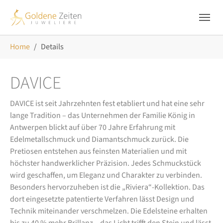
Skip to main navigation
Zum Hauptinhalt springen
Skip to page footer
Sie sind hier:
Home
Details
DAVICE
DAVICE ist seit Jahrzehnten fest etabliert und hat eine sehr
lange Tradition – das Unternehmen der Familie König in
Antwerpen blickt auf über 70 Jahre Erfahrung mit
Edelmetallschmuck und Diamantschmuck zurück. Die
Pretiosen entstehen aus feinsten Materialien und mit
höchster handwerklicher Präzision. Jedes Schmuckstück
wird geschaffen, um Eleganz und Charakter zu verbinden.
Besonders hervorzuheben ist die „Riviera“-Kollektion. Das
dort eingesetzte patentierte Verfahren lässt Design und
Technik miteinander verschmelzen. Die Edelsteine erhalten
bis zu 40 % mehr Brillanz – das Licht trifft den Stein und lässt