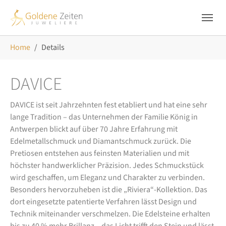
Skip to main navigation
Zum Hauptinhalt springen
Skip to page footer
Sie sind hier:
Home
Details
DAVICE
DAVICE ist seit Jahrzehnten fest etabliert und hat eine sehr
lange Tradition – das Unternehmen der Familie König in
Antwerpen blickt auf über 70 Jahre Erfahrung mit
Edelmetallschmuck und Diamantschmuck zurück. Die
Pretiosen entstehen aus feinsten Materialien und mit
höchster handwerklicher Präzision. Jedes Schmuckstück
wird geschaffen, um Eleganz und Charakter zu verbinden.
Besonders hervorzuheben ist die „Riviera“-Kollektion. Das
dort eingesetzte patentierte Verfahren lässt Design und
Technik miteinander verschmelzen. Die Edelsteine erhalten
bis zu 40 % mehr Brillanz – das Licht trifft den Stein und lässt