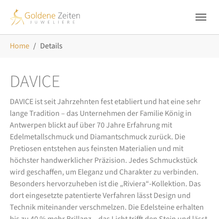
Skip to main navigation
Zum Hauptinhalt springen
Skip to page footer
Sie sind hier:
Home
Details
DAVICE
DAVICE ist seit Jahrzehnten fest etabliert und hat eine sehr
lange Tradition – das Unternehmen der Familie König in
Antwerpen blickt auf über 70 Jahre Erfahrung mit
Edelmetallschmuck und Diamantschmuck zurück. Die
Pretiosen entstehen aus feinsten Materialien und mit
höchster handwerklicher Präzision. Jedes Schmuckstück
wird geschaffen, um Eleganz und Charakter zu verbinden.
Besonders hervorzuheben ist die „Riviera“-Kollektion. Das
dort eingesetzte patentierte Verfahren lässt Design und
Technik miteinander verschmelzen. Die Edelsteine erhalten
bis zu 40 % mehr Brillanz – das Licht trifft den Stein und lässt