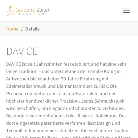
Skip to main navigation
Zum Hauptinhalt springen
Skip to page footer
Sie sind hier:
Home
Details
DAVICE
DAVICE ist seit Jahrzehnten fest etabliert und hat eine sehr
lange Tradition – das Unternehmen der Familie König in
Antwerpen blickt auf über 70 Jahre Erfahrung mit
Edelmetallschmuck und Diamantschmuck zurück. Die
Pretiosen entstehen aus feinsten Materialien und mit
höchster handwerklicher Präzision. Jedes Schmuckstück
wird geschaffen, um Eleganz und Charakter zu verbinden.
Besonders hervorzuheben ist die „Riviera“-Kollektion. Das
dort eingesetzte patentierte Verfahren lässt Design und
Technik miteinander verschmelzen. Die Edelsteine erhalten
bis zu 40 % mehr Brillanz – das Licht trifft den Stein und lässt