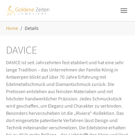
Skip to main navigation
Zum Hauptinhalt springen
Skip to page footer
Sie sind hier:
Home
Details
DAVICE
DAVICE ist seit Jahrzehnten fest etabliert und hat eine sehr
lange Tradition – das Unternehmen der Familie König in
Antwerpen blickt auf über 70 Jahre Erfahrung mit
Edelmetallschmuck und Diamantschmuck zurück. Die
Pretiosen entstehen aus feinsten Materialien und mit
höchster handwerklicher Präzision. Jedes Schmuckstück
wird geschaffen, um Eleganz und Charakter zu verbinden.
Besonders hervorzuheben ist die „Riviera“-Kollektion. Das
dort eingesetzte patentierte Verfahren lässt Design und
Technik miteinander verschmelzen. Die Edelsteine erhalten
bis zu 40 % mehr Brillanz – das Licht trifft den Stein und lässt