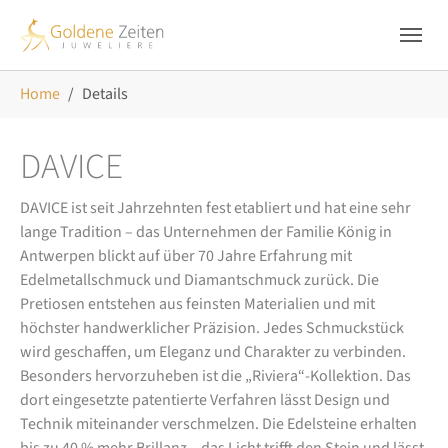
Skip to main navigation
Zum Hauptinhalt springen
Skip to page footer
Sie sind hier:
Home
Details
DAVICE
DAVICE ist seit Jahrzehnten fest etabliert und hat eine sehr
lange Tradition – das Unternehmen der Familie König in
Antwerpen blickt auf über 70 Jahre Erfahrung mit
Edelmetallschmuck und Diamantschmuck zurück. Die
Pretiosen entstehen aus feinsten Materialien und mit
höchster handwerklicher Präzision. Jedes Schmuckstück
wird geschaffen, um Eleganz und Charakter zu verbinden.
Besonders hervorzuheben ist die „Riviera“-Kollektion. Das
dort eingesetzte patentierte Verfahren lässt Design und
Technik miteinander verschmelzen. Die Edelsteine erhalten
bis zu 40 % mehr Brillanz – das Licht trifft den Stein und lässt