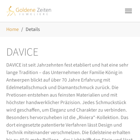
Skip to main navigation
Zum Hauptinhalt springen
Skip to page footer
Sie sind hier:
Home
Details
DAVICE
DAVICE ist seit Jahrzehnten fest etabliert und hat eine sehr
lange Tradition – das Unternehmen der Familie König in
Antwerpen blickt auf über 70 Jahre Erfahrung mit
Edelmetallschmuck und Diamantschmuck zurück. Die
Pretiosen entstehen aus feinsten Materialien und mit
höchster handwerklicher Präzision. Jedes Schmuckstück
wird geschaffen, um Eleganz und Charakter zu verbinden.
Besonders hervorzuheben ist die „Riviera“-Kollektion. Das
dort eingesetzte patentierte Verfahren lässt Design und
Technik miteinander verschmelzen. Die Edelsteine erhalten
bis zu 40 % mehr Brillanz – das Licht trifft den Stein und lässt