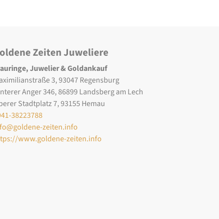
oldene Zeiten Juweliere
rauringe, Juwelier & Goldankauf
aximilianstraße 3, 93047 Regensburg
interer Anger 346, 86899 Landsberg am Lech
berer Stadtplatz 7, 93155 Hemau
941-38223788
nfo@goldene-zeiten.info
ttps://www.goldene-zeiten.info