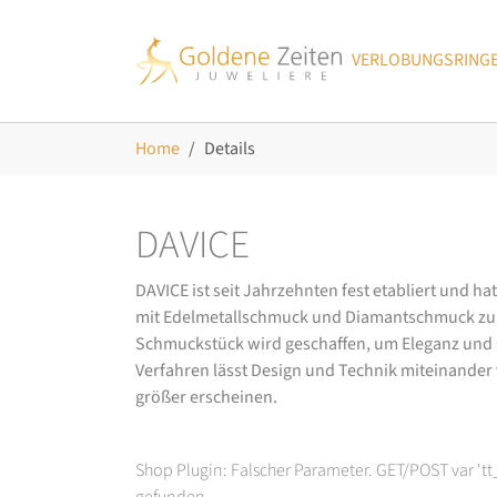
Skip to main navigation
Zum Hauptinhalt springen
Skip to page footer
VERLOBUNGSRING
Sie sind hier:
Home
Details
DAVICE
DAVICE ist seit Jahrzehnten fest etabliert und h
mit Edelmetallschmuck und Diamantschmuck zurüc
Schmuckstück wird geschaffen, um Eleganz und Ch
Verfahren lässt Design und Technik miteinander ve
größer erscheinen.
Shop Plugin: Falscher Parameter. GET/POST var 't
gefunden.