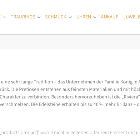
E
TRAURINGE
SCHMUCK
UHREN
ANKAUF
JUWELI
Submenu for "Verlobungsringe"
Submenu for "Trauringe"
Submenu for "Schmuck"
Submenu for "Uhren
at eine sehr lange Tradition – das Unternehmen der Familie König in
k. Die Pretiosen entstehen aus feinsten Materialien und mit höc
arakter zu verbinden. Besonders hervorzuheben ist die „Riviera“-K
rschmelzen. Die Edelsteine erhalten bis zu 40 % mehr Brillanz – das
t_products[product]' wurde nicht angegeben oder kein Element mit ui