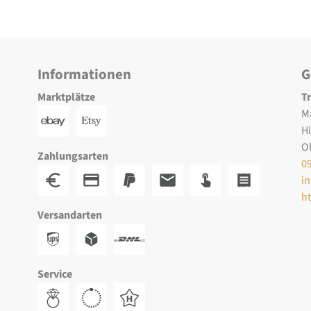
Informationen
G
Marktplätze
T
M
H
O
Zahlungsarten
0
i
h
Versandarten
Service