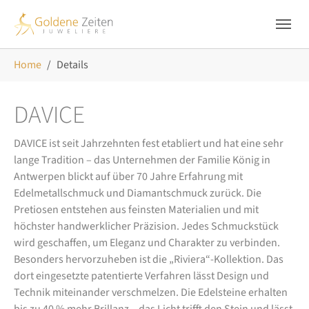
Skip to main navigation
Zum Hauptinhalt springen
Skip to page footer
Sie sind hier:
Home
Details
DAVICE
DAVICE ist seit Jahrzehnten fest etabliert und hat eine sehr
lange Tradition – das Unternehmen der Familie König in
Antwerpen blickt auf über 70 Jahre Erfahrung mit
Edelmetallschmuck und Diamantschmuck zurück. Die
Pretiosen entstehen aus feinsten Materialien und mit
höchster handwerklicher Präzision. Jedes Schmuckstück
wird geschaffen, um Eleganz und Charakter zu verbinden.
Besonders hervorzuheben ist die „Riviera“-Kollektion. Das
dort eingesetzte patentierte Verfahren lässt Design und
Technik miteinander verschmelzen. Die Edelsteine erhalten
bis zu 40 % mehr Brillanz – das Licht trifft den Stein und lässt