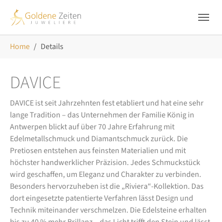
Skip to main navigation
Zum Hauptinhalt springen
Skip to page footer
Sie sind hier:
Home
Details
DAVICE
DAVICE ist seit Jahrzehnten fest etabliert und hat eine sehr
lange Tradition – das Unternehmen der Familie König in
Antwerpen blickt auf über 70 Jahre Erfahrung mit
Edelmetallschmuck und Diamantschmuck zurück. Die
Pretiosen entstehen aus feinsten Materialien und mit
höchster handwerklicher Präzision. Jedes Schmuckstück
wird geschaffen, um Eleganz und Charakter zu verbinden.
Besonders hervorzuheben ist die „Riviera“-Kollektion. Das
dort eingesetzte patentierte Verfahren lässt Design und
Technik miteinander verschmelzen. Die Edelsteine erhalten
bis zu 40 % mehr Brillanz – das Licht trifft den Stein und lässt