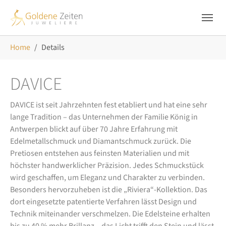
Skip to main navigation
Zum Hauptinhalt springen
Skip to page footer
Sie sind hier:
Home
Details
DAVICE
DAVICE ist seit Jahrzehnten fest etabliert und hat eine sehr
lange Tradition – das Unternehmen der Familie König in
Antwerpen blickt auf über 70 Jahre Erfahrung mit
Edelmetallschmuck und Diamantschmuck zurück. Die
Pretiosen entstehen aus feinsten Materialien und mit
höchster handwerklicher Präzision. Jedes Schmuckstück
wird geschaffen, um Eleganz und Charakter zu verbinden.
Besonders hervorzuheben ist die „Riviera“-Kollektion. Das
dort eingesetzte patentierte Verfahren lässt Design und
Technik miteinander verschmelzen. Die Edelsteine erhalten
bis zu 40 % mehr Brillanz – das Licht trifft den Stein und lässt