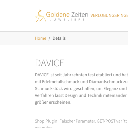
Skip to main navigation
Zum Hauptinhalt springen
Skip to page footer
VERLOBUNGSRING
Sie sind hier:
Home
Details
DAVICE
DAVICE ist seit Jahrzehnten fest etabliert und h
mit Edelmetallschmuck und Diamantschmuck zurüc
Schmuckstück wird geschaffen, um Eleganz und Ch
Verfahren lässt Design und Technik miteinander ve
größer erscheinen.
Shop Plugin: Falscher Parameter. GET/POST var 't
gefunden.