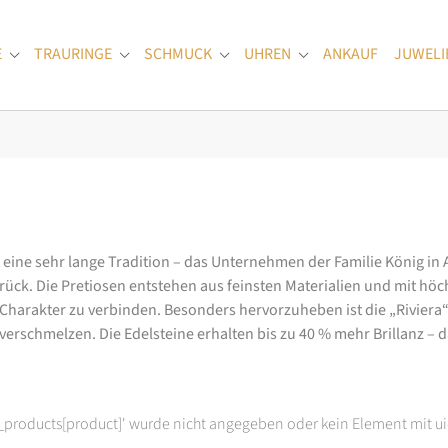
E
TRAURINGE
SCHMUCK
UHREN
ANKAUF
JUWELI
Submenu for "Verlobungsringe"
Submenu for "Trauringe"
Submenu for "Schmuck"
Submenu for "Uhren
at eine sehr lange Tradition – das Unternehmen der Familie König in
k. Die Pretiosen entstehen aus feinsten Materialien und mit höc
arakter zu verbinden. Besonders hervorzuheben ist die „Riviera“-K
rschmelzen. Die Edelsteine erhalten bis zu 40 % mehr Brillanz – das
t_products[product]' wurde nicht angegeben oder kein Element mit ui