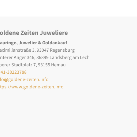
oldene Zeiten Juweliere
rauringe, Juwelier & Goldankauf
aximilianstraße 3, 93047 Regensburg
interer Anger 346, 86899 Landsberg am Lech
berer Stadtplatz 7, 93155 Hemau
941-38223788
nfo@goldene-zeiten.info
ttps://www.goldene-zeiten.info