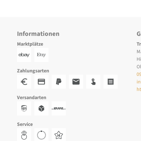
Informationen
G
Marktplätze
T
M
H
O
Zahlungsarten
0
i
h
Versandarten
Service