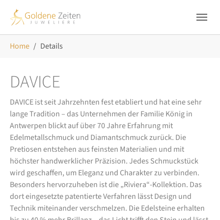
Skip to main navigation
Zum Hauptinhalt springen
Skip to page footer
Sie sind hier:
Home
Details
DAVICE
DAVICE ist seit Jahrzehnten fest etabliert und hat eine sehr
lange Tradition – das Unternehmen der Familie König in
Antwerpen blickt auf über 70 Jahre Erfahrung mit
Edelmetallschmuck und Diamantschmuck zurück. Die
Pretiosen entstehen aus feinsten Materialien und mit
höchster handwerklicher Präzision. Jedes Schmuckstück
wird geschaffen, um Eleganz und Charakter zu verbinden.
Besonders hervorzuheben ist die „Riviera“-Kollektion. Das
dort eingesetzte patentierte Verfahren lässt Design und
Technik miteinander verschmelzen. Die Edelsteine erhalten
bis zu 40 % mehr Brillanz – das Licht trifft den Stein und lässt