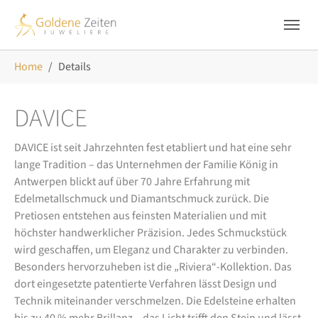
Skip to main navigation
Zum Hauptinhalt springen
Skip to page footer
Sie sind hier:
Home
Details
DAVICE
DAVICE ist seit Jahrzehnten fest etabliert und hat eine sehr
lange Tradition – das Unternehmen der Familie König in
Antwerpen blickt auf über 70 Jahre Erfahrung mit
Edelmetallschmuck und Diamantschmuck zurück. Die
Pretiosen entstehen aus feinsten Materialien und mit
höchster handwerklicher Präzision. Jedes Schmuckstück
wird geschaffen, um Eleganz und Charakter zu verbinden.
Besonders hervorzuheben ist die „Riviera“-Kollektion. Das
dort eingesetzte patentierte Verfahren lässt Design und
Technik miteinander verschmelzen. Die Edelsteine erhalten
bis zu 40 % mehr Brillanz – das Licht trifft den Stein und lässt