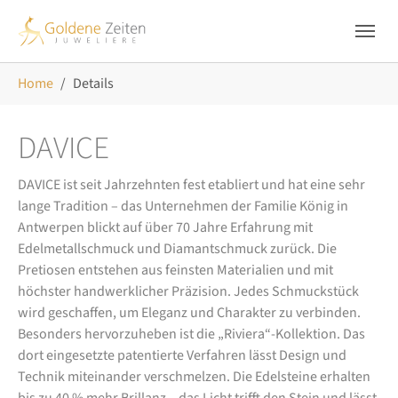
Skip to main navigation
Zum Hauptinhalt springen
Skip to page footer
Sie sind hier:
Home
Details
DAVICE
DAVICE ist seit Jahrzehnten fest etabliert und hat eine sehr
lange Tradition – das Unternehmen der Familie König in
Antwerpen blickt auf über 70 Jahre Erfahrung mit
Edelmetallschmuck und Diamantschmuck zurück. Die
Pretiosen entstehen aus feinsten Materialien und mit
höchster handwerklicher Präzision. Jedes Schmuckstück
wird geschaffen, um Eleganz und Charakter zu verbinden.
Besonders hervorzuheben ist die „Riviera“-Kollektion. Das
dort eingesetzte patentierte Verfahren lässt Design und
Technik miteinander verschmelzen. Die Edelsteine erhalten
bis zu 40 % mehr Brillanz – das Licht trifft den Stein und lässt