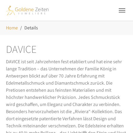
Skip to main navigation
Zum Hauptinhalt springen
Skip to page footer
Sie sind hier:
Home
Details
DAVICE
DAVICE ist seit Jahrzehnten fest etabliert und hat eine sehr
lange Tradition – das Unternehmen der Familie König in
Antwerpen blickt auf über 70 Jahre Erfahrung mit
Edelmetallschmuck und Diamantschmuck zurück. Die
Pretiosen entstehen aus feinsten Materialien und mit
höchster handwerklicher Präzision. Jedes Schmuckstück
wird geschaffen, um Eleganz und Charakter zu verbinden.
Besonders hervorzuheben ist die „Riviera“-Kollektion. Das
dort eingesetzte patentierte Verfahren lässt Design und
Technik miteinander verschmelzen. Die Edelsteine erhalten
bis zu 40 % mehr Brillanz – das Licht trifft den Stein und lässt