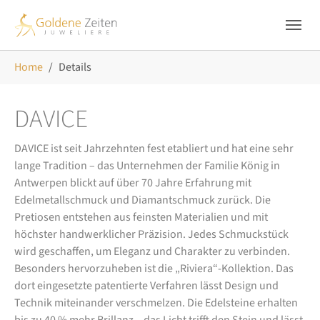
Skip to main navigation
Zum Hauptinhalt springen
Skip to page footer
Sie sind hier:
Home
Details
DAVICE
DAVICE ist seit Jahrzehnten fest etabliert und hat eine sehr
lange Tradition – das Unternehmen der Familie König in
Antwerpen blickt auf über 70 Jahre Erfahrung mit
Edelmetallschmuck und Diamantschmuck zurück. Die
Pretiosen entstehen aus feinsten Materialien und mit
höchster handwerklicher Präzision. Jedes Schmuckstück
wird geschaffen, um Eleganz und Charakter zu verbinden.
Besonders hervorzuheben ist die „Riviera“-Kollektion. Das
dort eingesetzte patentierte Verfahren lässt Design und
Technik miteinander verschmelzen. Die Edelsteine erhalten
bis zu 40 % mehr Brillanz – das Licht trifft den Stein und lässt