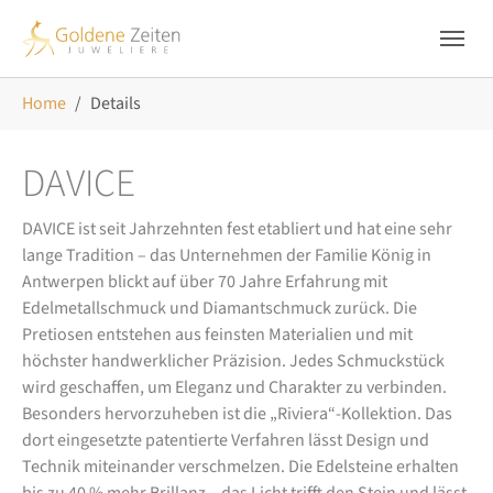
Skip to main navigation
Zum Hauptinhalt springen
Skip to page footer
Sie sind hier:
Home
Details
DAVICE
DAVICE ist seit Jahrzehnten fest etabliert und hat eine sehr
lange Tradition – das Unternehmen der Familie König in
Antwerpen blickt auf über 70 Jahre Erfahrung mit
Edelmetallschmuck und Diamantschmuck zurück. Die
Pretiosen entstehen aus feinsten Materialien und mit
höchster handwerklicher Präzision. Jedes Schmuckstück
wird geschaffen, um Eleganz und Charakter zu verbinden.
Besonders hervorzuheben ist die „Riviera“-Kollektion. Das
dort eingesetzte patentierte Verfahren lässt Design und
Technik miteinander verschmelzen. Die Edelsteine erhalten
bis zu 40 % mehr Brillanz – das Licht trifft den Stein und lässt