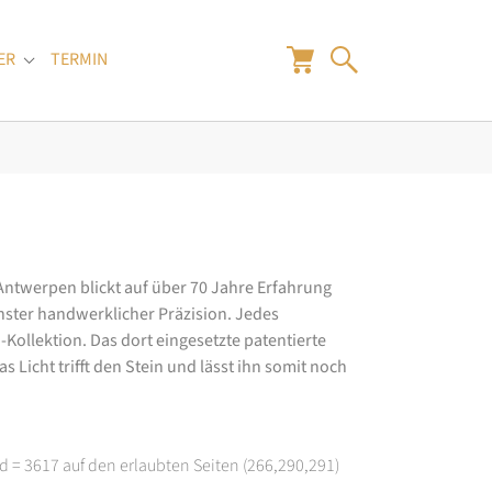
ER
TERMIN
"
Submenu for "Juwelier"
 Antwerpen blickt auf über 70 Jahre Erfahrung
hster handwerklicher Präzision. Jedes
ollektion. Das dort eingesetzte patentierte
 Licht trifft den Stein und lässt ihn somit noch
d = 3617 auf den erlaubten Seiten (266,290,291)