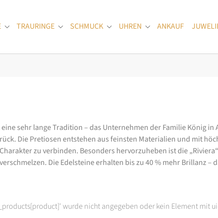
E
TRAURINGE
SCHMUCK
UHREN
ANKAUF
JUWELI
Submenu for "Verlobungsringe"
Submenu for "Trauringe"
Submenu for "Schmuck"
Submenu for "Uhren
at eine sehr lange Tradition – das Unternehmen der Familie König in
k. Die Pretiosen entstehen aus feinsten Materialien und mit höc
arakter zu verbinden. Besonders hervorzuheben ist die „Riviera“-K
rschmelzen. Die Edelsteine erhalten bis zu 40 % mehr Brillanz – das
t_products[product]' wurde nicht angegeben oder kein Element mit ui