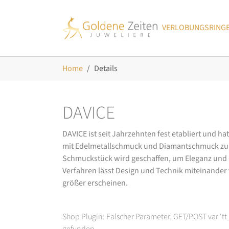
Skip to main navigation
Zum Hauptinhalt springen
Skip to page footer
VERLOBUNGSRING
Sie sind hier:
Home
Details
DAVICE
DAVICE ist seit Jahrzehnten fest etabliert und h
mit Edelmetallschmuck und Diamantschmuck zurüc
Schmuckstück wird geschaffen, um Eleganz und Ch
Verfahren lässt Design und Technik miteinander ve
größer erscheinen.
Shop Plugin: Falscher Parameter. GET/POST var 't
gefunden.