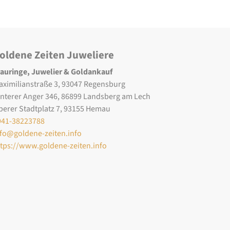
oldene Zeiten Juweliere
rauringe, Juwelier & Goldankauf
aximilianstraße 3, 93047 Regensburg
interer Anger 346, 86899 Landsberg am Lech
berer Stadtplatz 7, 93155 Hemau
941-38223788
nfo@goldene-zeiten.info
ttps://www.goldene-zeiten.info