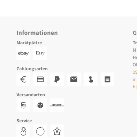
Informationen
G
Marktplätze
T
M
H
O
Zahlungsarten
0
i
h
Versandarten
Service