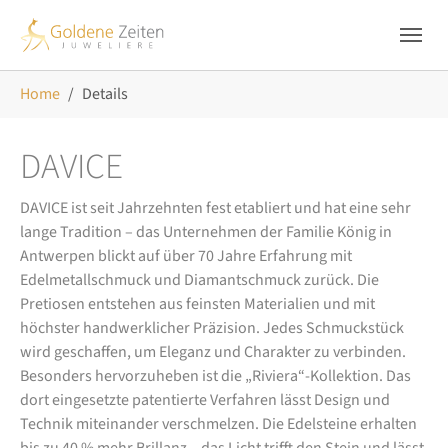
Skip to main navigation
Zum Hauptinhalt springen
Skip to page footer
Sie sind hier:
Home
Details
DAVICE
DAVICE ist seit Jahrzehnten fest etabliert und hat eine sehr
lange Tradition – das Unternehmen der Familie König in
Antwerpen blickt auf über 70 Jahre Erfahrung mit
Edelmetallschmuck und Diamantschmuck zurück. Die
Pretiosen entstehen aus feinsten Materialien und mit
höchster handwerklicher Präzision. Jedes Schmuckstück
wird geschaffen, um Eleganz und Charakter zu verbinden.
Besonders hervorzuheben ist die „Riviera“-Kollektion. Das
dort eingesetzte patentierte Verfahren lässt Design und
Technik miteinander verschmelzen. Die Edelsteine erhalten
bis zu 40 % mehr Brillanz – das Licht trifft den Stein und lässt