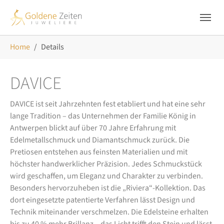
Skip to main navigation
Zum Hauptinhalt springen
Skip to page footer
Sie sind hier:
Home
Details
DAVICE
DAVICE ist seit Jahrzehnten fest etabliert und hat eine sehr
lange Tradition – das Unternehmen der Familie König in
Antwerpen blickt auf über 70 Jahre Erfahrung mit
Edelmetallschmuck und Diamantschmuck zurück. Die
Pretiosen entstehen aus feinsten Materialien und mit
höchster handwerklicher Präzision. Jedes Schmuckstück
wird geschaffen, um Eleganz und Charakter zu verbinden.
Besonders hervorzuheben ist die „Riviera“-Kollektion. Das
dort eingesetzte patentierte Verfahren lässt Design und
Technik miteinander verschmelzen. Die Edelsteine erhalten
bis zu 40 % mehr Brillanz – das Licht trifft den Stein und lässt