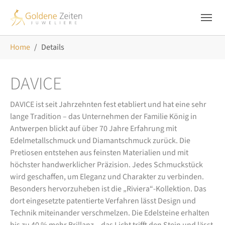
Skip to main navigation
Zum Hauptinhalt springen
Skip to page footer
Sie sind hier:
Home
Details
DAVICE
DAVICE ist seit Jahrzehnten fest etabliert und hat eine sehr
lange Tradition – das Unternehmen der Familie König in
Antwerpen blickt auf über 70 Jahre Erfahrung mit
Edelmetallschmuck und Diamantschmuck zurück. Die
Pretiosen entstehen aus feinsten Materialien und mit
höchster handwerklicher Präzision. Jedes Schmuckstück
wird geschaffen, um Eleganz und Charakter zu verbinden.
Besonders hervorzuheben ist die „Riviera“-Kollektion. Das
dort eingesetzte patentierte Verfahren lässt Design und
Technik miteinander verschmelzen. Die Edelsteine erhalten
bis zu 40 % mehr Brillanz – das Licht trifft den Stein und lässt