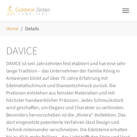
Skip to main navigation
Zum Hauptinhalt springen
Skip to page footer
Sie sind hier:
Home
Details
DAVICE
DAVICE ist seit Jahrzehnten fest etabliert und hat eine sehr
lange Tradition – das Unternehmen der Familie König in
Antwerpen blickt auf über 70 Jahre Erfahrung mit
Edelmetallschmuck und Diamantschmuck zurück. Die
Pretiosen entstehen aus feinsten Materialien und mit
höchster handwerklicher Präzision. Jedes Schmuckstück
wird geschaffen, um Eleganz und Charakter zu verbinden.
Besonders hervorzuheben ist die „Riviera“-Kollektion. Das
dort eingesetzte patentierte Verfahren lässt Design und
Technik miteinander verschmelzen. Die Edelsteine erhalten
bis zu 40 % mehr Brillanz – das Licht trifft den Stein und lässt