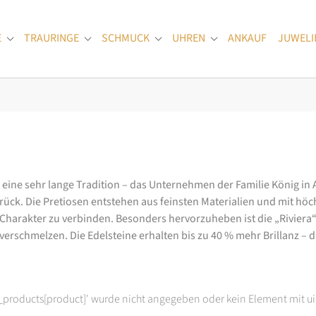
E
TRAURINGE
SCHMUCK
UHREN
ANKAUF
JUWELI
Submenu for "Verlobungsringe"
Submenu for "Trauringe"
Submenu for "Schmuck"
Submenu for "Uhren
at eine sehr lange Tradition – das Unternehmen der Familie König in
k. Die Pretiosen entstehen aus feinsten Materialien und mit höc
arakter zu verbinden. Besonders hervorzuheben ist die „Riviera“-K
rschmelzen. Die Edelsteine erhalten bis zu 40 % mehr Brillanz – das
t_products[product]' wurde nicht angegeben oder kein Element mit ui