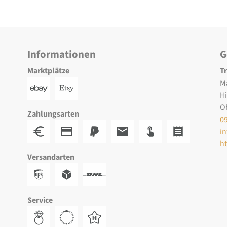
Informationen
G
Marktplätze
T
M
H
O
Zahlungsarten
0
i
h
Versandarten
Service