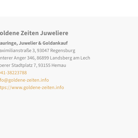
oldene Zeiten Juweliere
rauringe, Juwelier & Goldankauf
aximilianstraße 3, 93047 Regensburg
interer Anger 346, 86899 Landsberg am Lech
berer Stadtplatz 7, 93155 Hemau
941-38223788
nfo@goldene-zeiten.info
ttps://www.goldene-zeiten.info