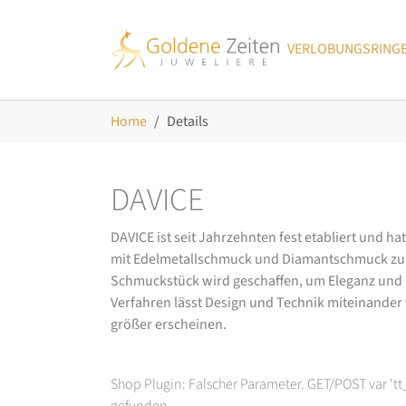
Skip to main navigation
Zum Hauptinhalt springen
Skip to page footer
VERLOBUNGSRING
Sie sind hier:
Home
Details
DAVICE
DAVICE ist seit Jahrzehnten fest etabliert und h
mit Edelmetallschmuck und Diamantschmuck zurüc
Schmuckstück wird geschaffen, um Eleganz und Ch
Verfahren lässt Design und Technik miteinander ve
größer erscheinen.
Shop Plugin: Falscher Parameter. GET/POST var 't
gefunden.