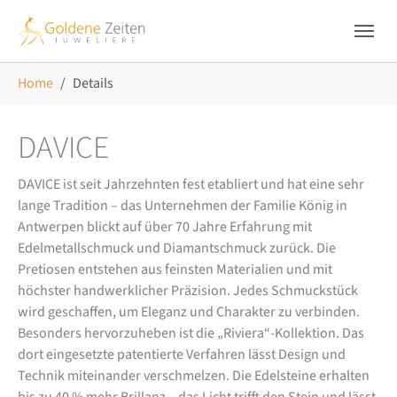
Skip to main navigation
Zum Hauptinhalt springen
Skip to page footer
Sie sind hier:
Home
Details
DAVICE
DAVICE ist seit Jahrzehnten fest etabliert und hat eine sehr
lange Tradition – das Unternehmen der Familie König in
Antwerpen blickt auf über 70 Jahre Erfahrung mit
Edelmetallschmuck und Diamantschmuck zurück. Die
Pretiosen entstehen aus feinsten Materialien und mit
höchster handwerklicher Präzision. Jedes Schmuckstück
wird geschaffen, um Eleganz und Charakter zu verbinden.
Besonders hervorzuheben ist die „Riviera“-Kollektion. Das
dort eingesetzte patentierte Verfahren lässt Design und
Technik miteinander verschmelzen. Die Edelsteine erhalten
bis zu 40 % mehr Brillanz – das Licht trifft den Stein und lässt