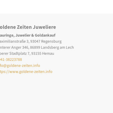
oldene Zeiten Juweliere
rauringe, Juwelier & Goldankauf
aximilianstraße 3, 93047 Regensburg
interer Anger 346, 86899 Landsberg am Lech
berer Stadtplatz 7, 93155 Hemau
941-38223788
nfo@goldene-zeiten.info
ttps://www.goldene-zeiten.info