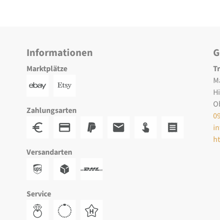
Informationen
G
Marktplätze
T
M
H
O
Zahlungsarten
0
i
h
Versandarten
Service