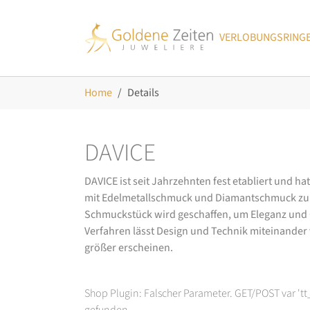
Skip to main navigation
Zum Hauptinhalt springen
Skip to page footer
VERLOBUNGSRING
Sie sind hier:
Home
Details
DAVICE
DAVICE ist seit Jahrzehnten fest etabliert und h
mit Edelmetallschmuck und Diamantschmuck zurüc
Schmuckstück wird geschaffen, um Eleganz und Ch
Verfahren lässt Design und Technik miteinander ve
größer erscheinen.
Shop Plugin: Falscher Parameter. GET/POST var 't
gefunden.