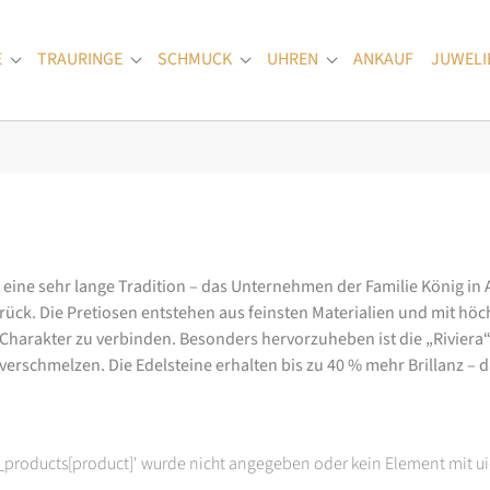
E
TRAURINGE
SCHMUCK
UHREN
ANKAUF
JUWELI
Submenu for "Verlobungsringe"
Submenu for "Trauringe"
Submenu for "Schmuck"
Submenu for "Uhren
at eine sehr lange Tradition – das Unternehmen der Familie König in
k. Die Pretiosen entstehen aus feinsten Materialien und mit höc
arakter zu verbinden. Besonders hervorzuheben ist die „Riviera“-K
rschmelzen. Die Edelsteine erhalten bis zu 40 % mehr Brillanz – das
t_products[product]' wurde nicht angegeben oder kein Element mit ui